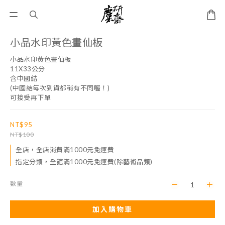
小品水印黃色畫仙板
小品水印黃色畫仙板
11X33公分
含中國結
(中國結每次到貨都稍有不同喔！)
可接受再下單
NT$95
NT$100
全店，全店消費滿1000元免運費
指定分類，全館滿1000元免運費(除藝術品類)
數量
加入購物車