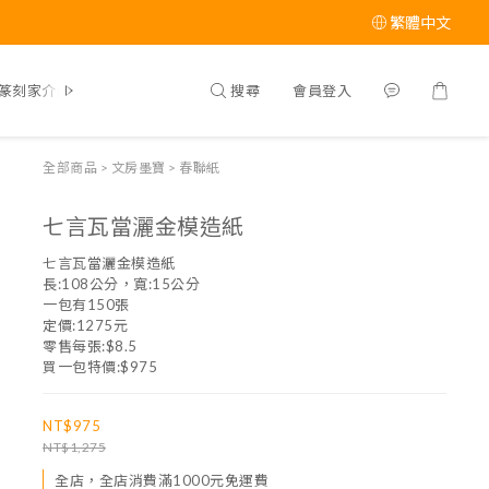
繁體中文
搜尋
會員登入
篆刻家介紹
全部商品
>
文房墨寶
>
春聯紙
七言瓦當灑金模造紙
七言瓦當灑金模造紙
長:108公分，寬:15公分
一包有150張
定價:1275元
零售每張:$8.5
買一包特價:$975
NT$975
NT$1,275
全店，全店消費滿1000元免運費