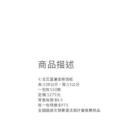
商品描述
七言瓦當灑金模造紙
長:108公分，寬:15公分
一包有150張
定價:1275元
零售每張:$8.5
買一包特價:$975
全國國語文競賽書法類評審推薦用品