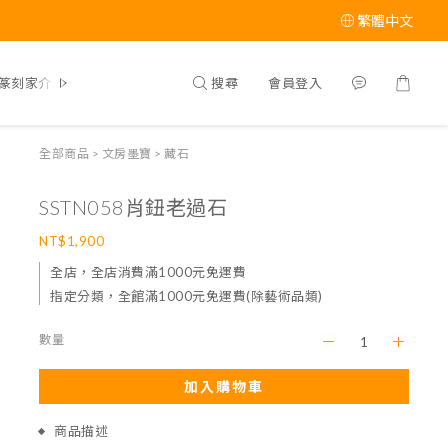
繁體中文
搜尋
會員登入
篆刻家介紹
全部商品
>
文房墨寶
>
藏石
SSTN058肖鈕老過石
NT$1,900
全店，全店消費滿1000元免運費
指定分類，全館滿1000元免運費(除藝術品類)
數量
加入購物車
商品描述