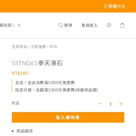
繁體中文
搜尋
會員登入
篆刻家介紹
全部商品
>
文房墨寶
>
印石
SSTN065奉天凍石
NT$280
全店，全店消費滿1000元免運費
指定分類，全館滿1000元免運費(除藝術品類)
數量
加入購物車
商品描述