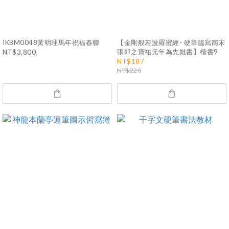
IKBM0048黃明理馬年祝福春聯
【金剛般若波羅蜜經- 硬筆臨寫南宋
張即之寶祐元年為先妣書】楷書9
NT$3,800
NT$187
NT$220