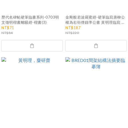
歷代名碑帖硬筆臨書系列-0703明
金剛般若波羅蜜經-硬筆臨寫唐柳公
文徵明楷書離騷經-楷書(3)
權為右街僧錄準公書 黃明理臨寫 楷
書8
NT$71
NT$187
NT$84
NT$220