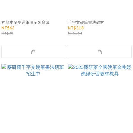
神龍本蘭亭運筆圖示習寫簿
千字文硬筆書法教材
NT$63
NT$518
NT$70
NT$564