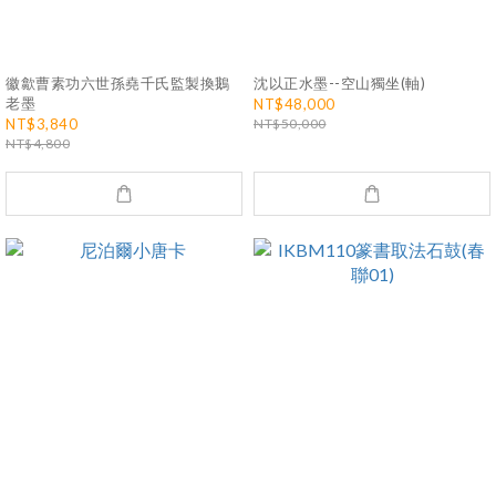
徽歙曹素功六世孫堯千氏監製換鵝
沈以正水墨--空山獨坐(軸)
老墨
NT$48,000
NT$3,840
NT$50,000
NT$4,800