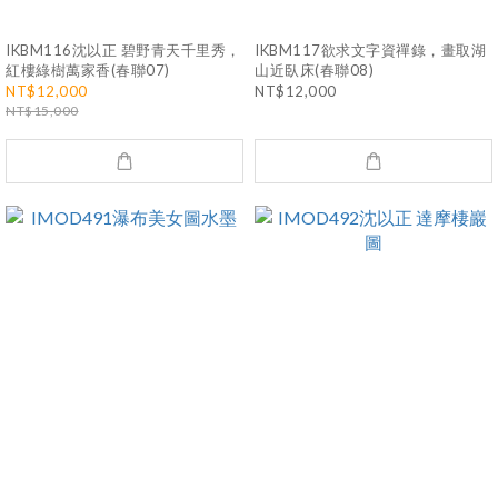
IKBM116沈以正 碧野青天千里秀，
IKBM117欲求文字資禪錄，畫取湖
紅樓綠樹萬家香(春聯07)
山近臥床(春聯08)
NT$12,000
NT$12,000
NT$15,000