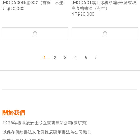
IMOD500鍾馗002（有框）水墨
IMOD501溪上寒梅初滿枝+蘇東坡
寒食帖書法（有框）
NT$20,000
NT$20,000
1
2
3
4
5
關於我們
1998年楊淑凌女士成立麋研筆墨公司(麋研齋)
以保存傳統書法文化及推廣硬筆書法為公司職志