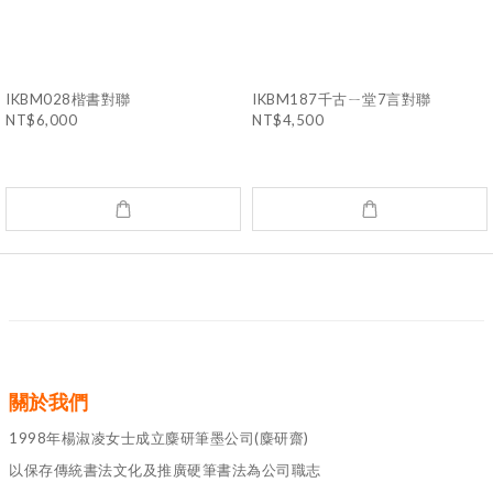
IKBM028楷書對聯
IKBM187千古ㄧ堂7言對聯
NT$6,000
NT$4,500
關於我們
1998年楊淑凌女士成立麋研筆墨公司(麋研齋)
以保存傳統書法文化及推廣硬筆書法為公司職志