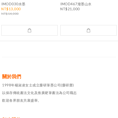
IMOD030水墨
IMOD467潑墨山水
NT$13,000
NT$21,000
NT$14,000
關於我們
1998年楊淑凌女士成立麋研筆墨公司(麋研齋)
以保存傳統書法文化及推廣硬筆書法為公司職志
歡迎各界朋友共襄盛舉。