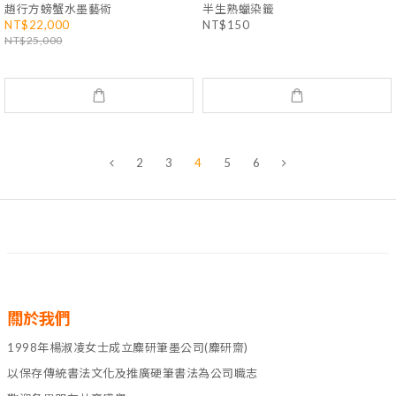
趙行方螃蟹水墨藝術
半生熟蠟染籤
NT$22,000
NT$150
NT$25,000
2
3
4
5
6
關於我們
1998年楊淑凌女士成立麋研筆墨公司(麋研齋)
以保存傳統書法文化及推廣硬筆書法為公司職志