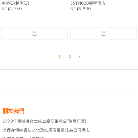
老過石(越南石)
SSTN020芙蓉薄古
NT$2,750
NT$9,900
1
2
關於我們
1998年楊淑凌女士成立麋研筆墨公司(麋研齋)
以保存傳統書法文化及推廣硬筆書法為公司職志