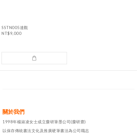
SSTN005達觀
NT$9,000
關於我們
1998年楊淑凌女士成立麋研筆墨公司(麋研齋)
以保存傳統書法文化及推廣硬筆書法為公司職志